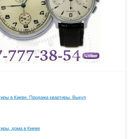
иры в Киеве. Продажа квартиры. Выкуп
иры, дома в Киеве