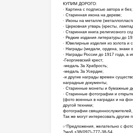
КУПИМ ДОРОГО:
· Картина с подписью автора и без;
· Старинная икона на дереве;
· Иконы на металле (металлопласти
· Церковная утварь (кресты, лампад
· Старинная книга религиозного со
· Редкие издания литературы до 191
· Ювелирные изделия из золота и се
· Награды (медали, ордена, знаки о
· Награды России до 1917 года, а 
-Георгиевский крест;
-медаль За Храбрость;
-медаль За Усердие;
-и другие награды времен существ
наградные документы;
· Старинные монеты и бумажные де
· Старинные фотографии и открытк
(фото военных в наградах и на фон
другой техники;
фотографии священнослужителей, х
Так же могут интересовать другие 
✅Предложения, желательно с фото, 
?моб.+38(097)-777-38-54