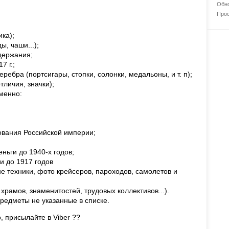
Обно
Прос
ка);
ы, чаши...);
держания;
7 г.;
ребра (портсигары, стопки, солонки, медальоны, и т. п);
тличия, значки);
именно:
ования Российской империи;
ньги до 1940-х годов;
и до 1917 годов
е техники, фото крейсеров, пароходов, самолетов и
рамов, знаменитостей, трудовых коллективов...).
предметы не указанные в списке.
присылайте в Viber ??