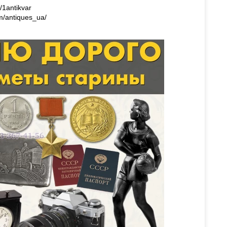
1antikvar
m/antiques_ua/