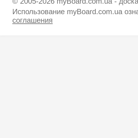
© 2005-2026
myBoard.com.ua - доск
Использование myBoard.com.ua озн
соглашения