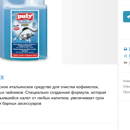
те
Номе
сное итальянское средство для очистки кофемолок,
Обно
ых чайников. Специально созданная формула, которая
Прос
евшийся налет от любых напитков, увеличивает срок
и барных аксессуаров