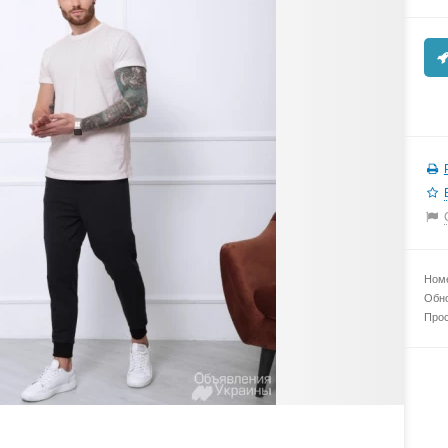
Номе
Обно
Прос