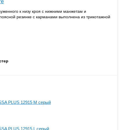
те
женного к низу кроя с нижними манжетам и
поясной резинке с карманами выполнена из трикотажной
стер
SSA PLUS 12915 M серый
SSA PLUS 12915 L серый