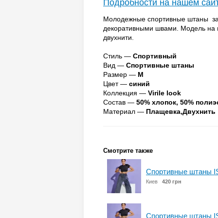
Подробности на нашем сай
Молодежные спортивные штаны зау
декоративными швами. Модель на 
двухнити.
Стиль —
Спортивный
Вид —
Спортивные штаны
Размер —
M
Цвет —
синий
Коллекция —
Virile look
Состав —
50% хлопок, 50% полиэ
Материал —
Плащевка,Двухнить
Смотрите также
Спортивные штаны I
Киев
420 грн
Спортивные штаны I