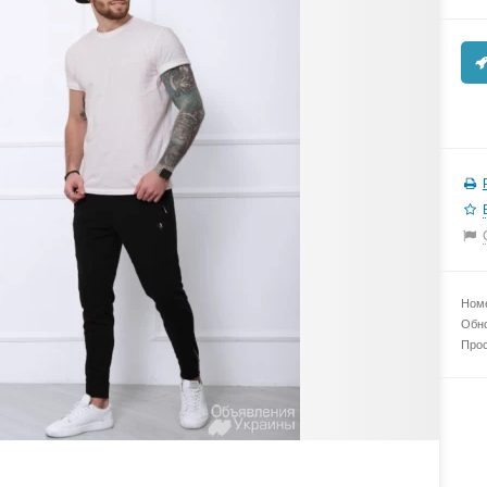
Номе
Обно
Прос