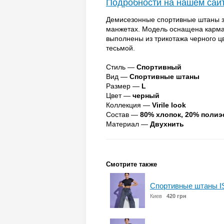
Подробности на нашем сай
Демисезонные спортивные штаны з
манжетах. Модель оснащена карма
выполнены из трикотажа черного ц
тесьмой.
Стиль —
Спортивный
Вид —
Спортивные штаны
Размер —
L
Цвет —
черный
Коллекция —
Virile look
Состав —
80% хлопок, 20% полиэ
Материал —
Двухнить
Смотрите также
Спортивные штаны I
Киев
420 грн