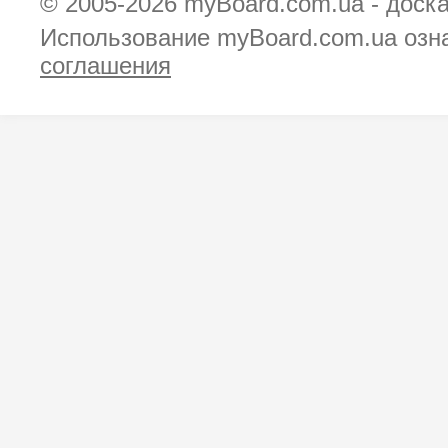
© 2005-2026
myBoard.com.ua - доск
Использование myBoard.com.ua озн
соглашения