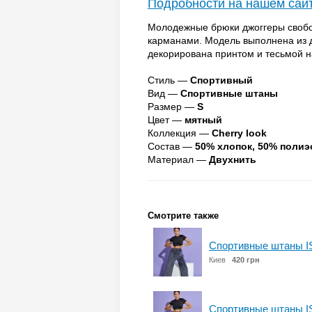
Подробности на нашем сай
Молодежные брюки джоггеры свобо
карманами. Модель выполнена из д
декорирована принтом и тесьмой 
Стиль —
Спортивный
Вид —
Спортивные штаны
Размер —
S
Цвет —
мятный
Коллекция —
Cherry look
Состав —
50% хлопок, 50% полиэ
Материал —
Двухнить
Смотрите также
Спортивные штаны I
Киев
420 грн
Спортивные штаны I