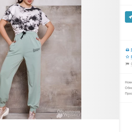
Номе
Обно
Прос