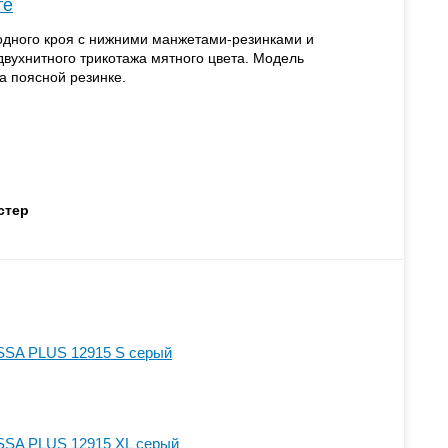
те
дного кроя с нижними манжетами-резинками и
вухнитного трикотажа мятного цвета. Модель
на поясной резинке.
стер
SSA PLUS 12915 S серый
SSA PLUS 12915 XL серый