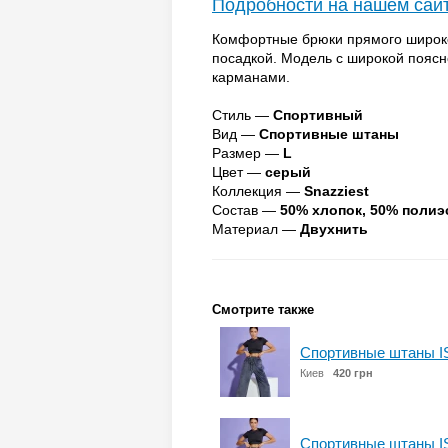
Подробности на нашем сай
Комфортные брюки прямого широко
посадкой. Модель с широкой пояс
карманами.
Стиль —
Спортивный
Вид —
Спортивные штаны
Размер —
L
Цвет —
серый
Коллекция —
Snazziest
Состав —
50% хлопок, 50% полиэ
Материал —
Двухнить
Смотрите также
Спортивные штаны I
Киев
420 грн
Спортивные штаны I