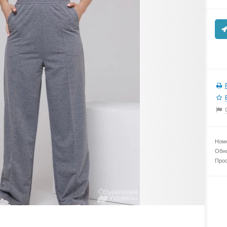
Номе
Обно
Прос