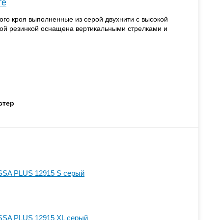
те
го кроя выполненные из серой двухнити с высокой
ной резинкой оснащена вертикальными стрелками и
стер
SSA PLUS 12915 S серый
SSA PLUS 12915 XL серый