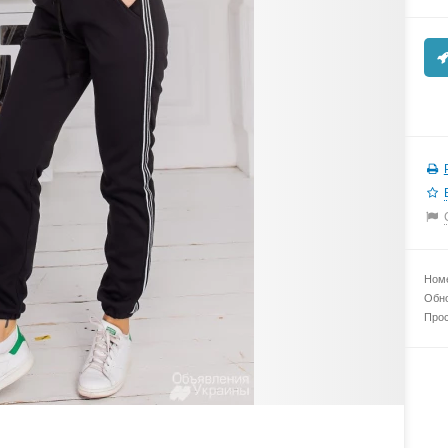
Номе
Обно
Прос