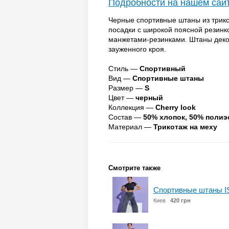
Подробности на нашем сай
Черные спортивные штаны из трико
посадки с широкой поясной резин
манжетами-резинками. Штаны дек
зауженного кроя.
Стиль —
Спортивный
Вид —
Спортивные штаны
Размер —
S
Цвет —
черный
Коллекция —
Cherry look
Состав —
50% хлопок, 50% полиэ
Материал —
Трикотаж на меху
Смотрите также
Спортивные штаны I
Киев
420 грн