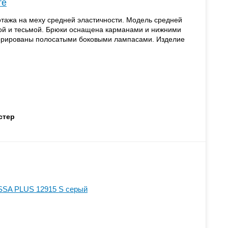
те
тажа на меху средней эластичности. Модель средней
кой и тесьмой. Брюки оснащена карманами и нижними
орированы полосатыми боковыми лампасами. Изделие
стер
SSA PLUS 12915 S серый