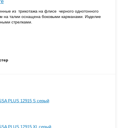
те
нные из трикотажа на флисе черного однотонного
ом на талии оснащена боковыми карманами. Изделие
нными стрелками.
стер
SSA PLUS 12915 S серый
SSA PLUS 12915 XL серый