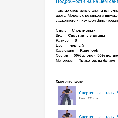
Подробности на нашем сай
Теплые спортивные штаны выполне
цвета. Модель с резинкой и шнурк
зауженного к низу кроя фиксирова
Стиль —
Спортивный
Вид —
Спортивные штаны
Размер —
S
Цвет —
черный
Коллекция —
Rage look
Состав —
50% хлопок, 50% полиэ
Материал —
Трикотаж на флисе
Смотрите также
Спортивные штаны I
Киев
420 грн
Спортивные штаны I