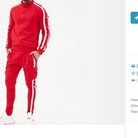
Номе
Обно
Прос