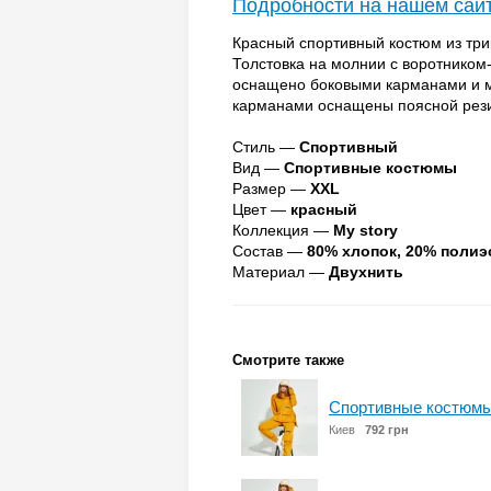
Подробности на нашем сай
Красный спортивный костюм из тр
Толстовка на молнии с воротником
оснащено боковыми карманами и м
карманами оснащены поясной рези
Стиль —
Спортивный
Вид —
Спортивные костюмы
Размер —
XXL
Цвет —
красный
Коллекция —
My story
Состав —
80% хлопок, 20% полиэ
Материал —
Двухнить
Смотрите также
Спортивные костюмы
Киев
792 грн