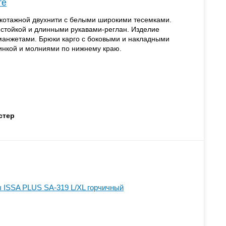
те
икотажной двухнити с белыми широкими тесемками.
-стойкой и длинными рукавами-реглан. Изделие
анжетами. Брюки карго с боковыми и накладными
нкой и молниями по нижнему краю.
стер
 ISSA PLUS SA-319 L/XL горчичный