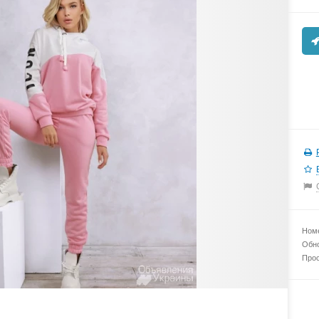
Номе
Обно
Прос