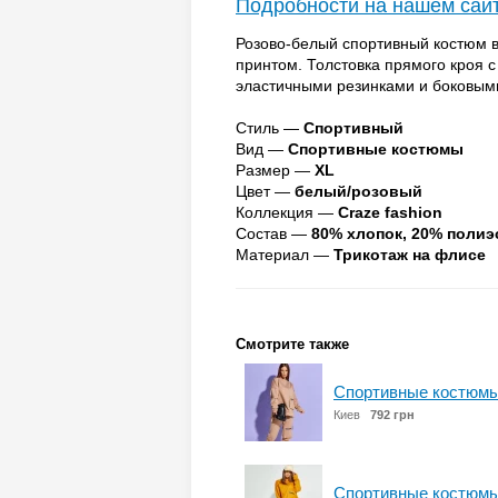
Подробности на нашем сай
Розово-белый спортивный костюм 
принтом. Толстовка прямого кроя 
эластичными резинками и боковым
Стиль —
Спортивный
Вид —
Спортивные костюмы
Размер —
XL
Цвет —
белый/розовый
Коллекция —
Craze fashion
Состав —
80% хлопок, 20% полиэ
Материал —
Трикотаж на флисе
Смотрите также
Спортивные костюмы
Киев
792 грн
Спортивные костюмы