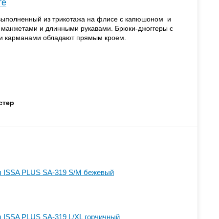
те
выполненный из трикотажа на флисе с капюшоном и
с манжетами и длинными рукавами. Брюки-джоггеры с
и карманами обладают прямым кроем.
стер
 ISSA PLUS SA-319 S/M бежевый
 ISSA PLUS SA-319 L/XL горчичный