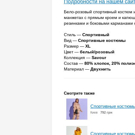
Подробности на нашем сай
Бело-розовый спортивный костюм и
манжетах с прямым кроем и капюш
резинками и боковыми карманами 
Стиль —
Спортивный
Вид —
Спортивные костюмы
Размер —
XL
Цвет —
белый/розовый
Коллекция —
Savour
Состав —
80% хлопок, 20% полиэ
Материал —
Двухнить
Смотрите также
Спортивные костюмы
Киев
792 грн
Спортивные костюмы