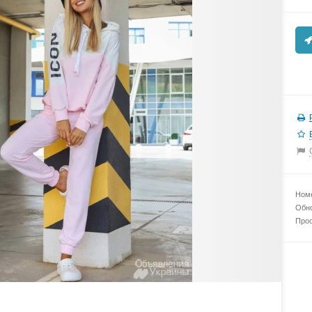
Номе
Обно
Прос