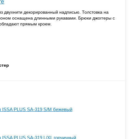
те
з двухнити декорированный надписью. Толстовка на
оном оснащена длинными рукавами. Брюки джоггеры с
обладают прямым кроем.
стер
 ISSA PLUS SA-319 S/M бежевый
 ISSA PLUS SA-319 L/XL горчичный