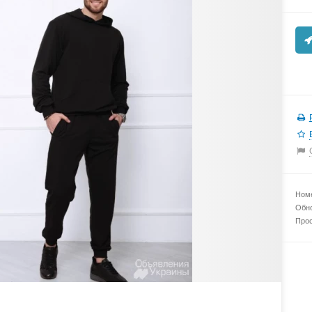
Номе
Обно
Прос