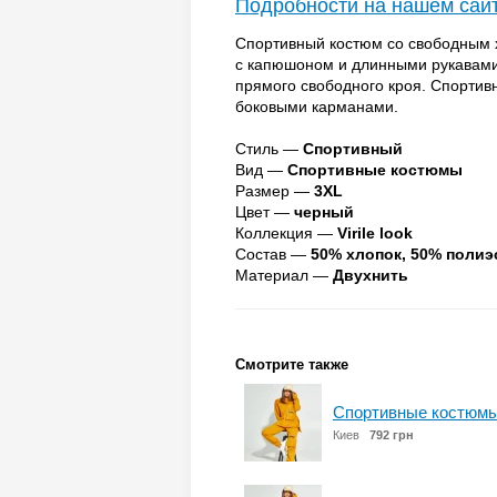
Подробности на нашем сай
Спортивный костюм со свободным х
с капюшоном и длинными рукавами
прямого свободного кроя. Спорти
боковыми карманами.
Стиль —
Спортивный
Вид —
Спортивные костюмы
Размер —
3XL
Цвет —
черный
Коллекция —
Virile look
Состав —
50% хлопок, 50% полиэ
Материал —
Двухнить
Смотрите также
Спортивные костюмы
Киев
792 грн