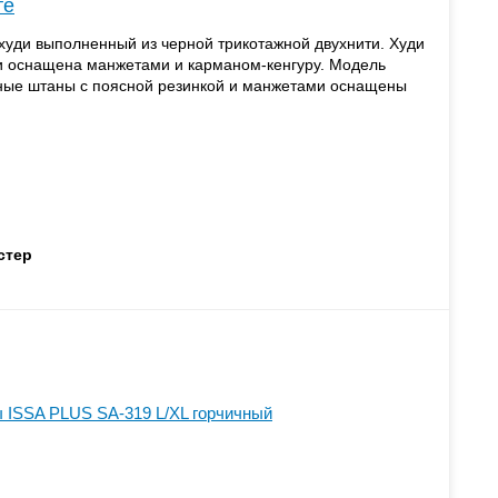
те
уди выполненный из черной трикотажной двухнити. Худи
 оснащена манжетами и карманом-кенгуру. Модель
вные штаны с поясной резинкой и манжетами оснащены
стер
 ISSA PLUS SA-319 L/XL горчичный