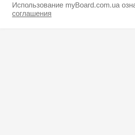
Использование myBoard.com.ua озн
соглашения