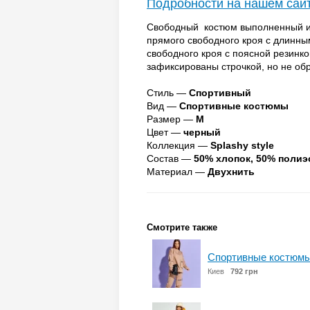
Подробности на нашем сай
Свободный костюм выполненный из 
прямого свободного кроя с длинны
свободного кроя с поясной резинк
зафиксированы строчкой, но не об
Стиль —
Спортивный
Вид —
Спортивные костюмы
Размер —
M
Цвет —
черный
Коллекция —
Splashy style
Состав —
50% хлопок, 50% полиэ
Материал —
Двухнить
Смотрите также
Спортивные костюмы
Киев
792 грн