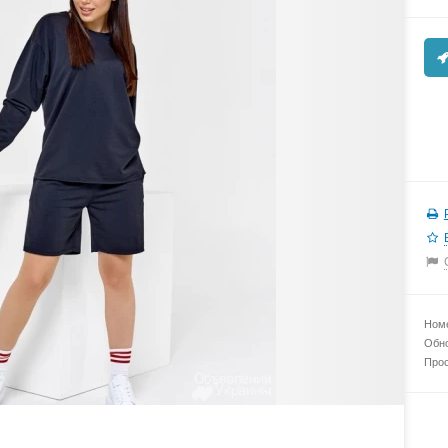
Номе
Обно
Прос