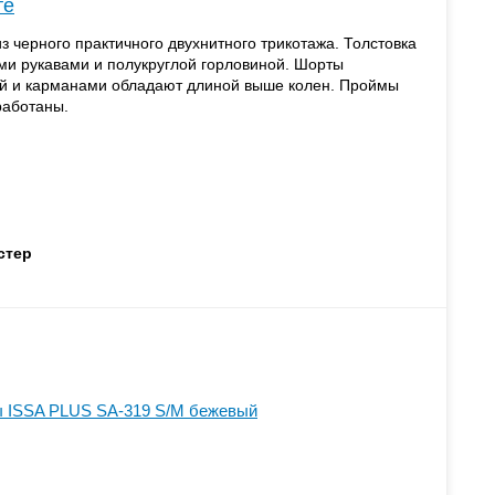
те
черного практичного двухнитного трикотажа. Толстовка
ми рукавами и полукруглой горловиной. Шорты
ой и карманами обладают длиной выше колен. Проймы
работаны.
стер
 ISSA PLUS SA-319 S/M бежевый