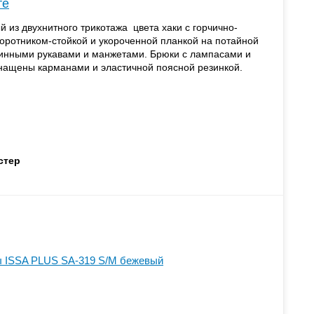
те
из двухнитного трикотажа цвета хаки с горчично-
воротником-стойкой и укороченной планкой на потайной
линными рукавами и манжетами. Брюки с лампасами и
ащены карманами и эластичной поясной резинкой.
стер
 ISSA PLUS SA-319 S/M бежевый