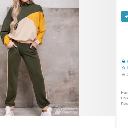
Номе
Обно
Прос