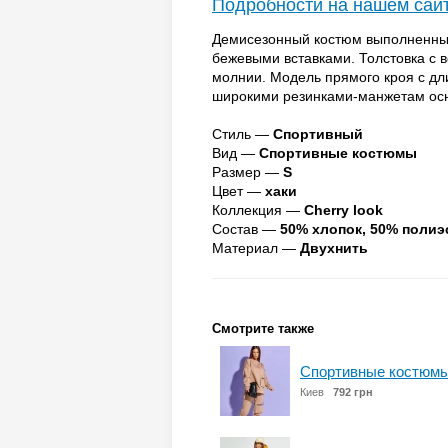
Подробности на нашем сай
Демисезонный костюм выполненный 
бежевыми вставками. Толстовка с 
молнии. Модель прямого кроя с д
широкими резинками-манжетам осн
Стиль —
Спортивный
Вид —
Спортивные костюмы
Размер —
S
Цвет —
хаки
Коллекция —
Cherry look
Состав —
50% хлопок, 50% полиэ
Материал —
Двухнить
Смотрите также
Спортивные костюмы
Киев
792 грн