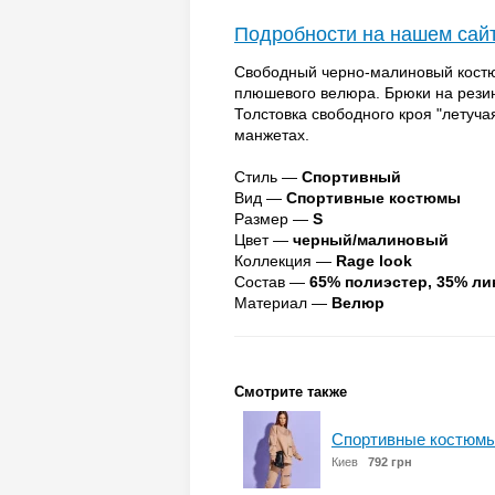
Подробности на нашем сай
Свободный черно-малиновый костю
плюшевого велюра. Брюки на рези
Толстовка свободного кроя "летуч
манжетах.
Стиль —
Спортивный
Вид —
Спортивные костюмы
Размер —
S
Цвет —
черный/малиновый
Коллекция —
Rage look
Состав —
65% полиэстер, 35% ли
Материал —
Велюр
Смотрите также
Спортивные костюмы
Киев
792 грн