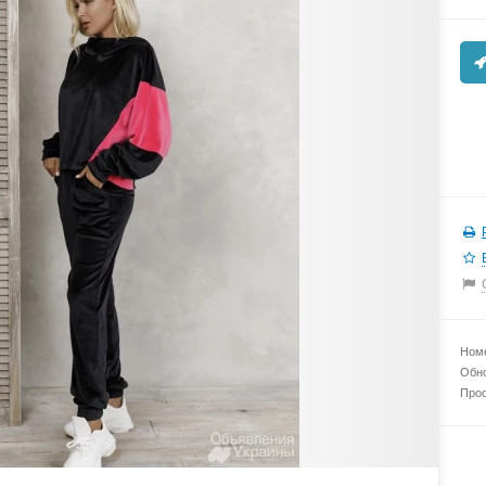
Номе
Обно
Прос