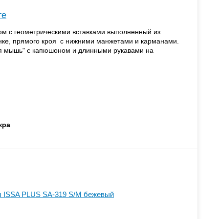
те
м с геометрическими вставками выполненный из
нке, прямого кроя с нижними манжетами и карманами.
ая мышь" с капюшоном и длинными рукавами на
кра
 ISSA PLUS SA-319 S/M бежевый