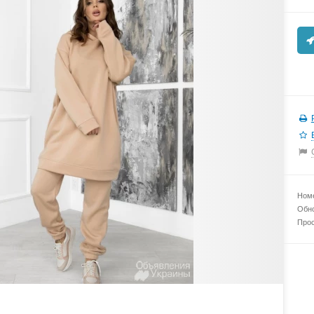
Номе
Обно
Прос