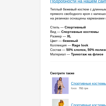
Подробности на нашем сай
Теплый бежевый костюм с длинным
прямого свободного кроя с капюш
на резинках оснащены карманами 
Стиль —
Спортивный
Вид —
Спортивные костюмы
Размер —
XL
Цвет —
бежевый
Коллекция —
Rage look
Состав —
50% хлопок, 50% полиэ
Материал —
Трикотаж на флисе
Смотрите также
Спортивные костюмы
Киев
792 грн
Спортивные костюмы