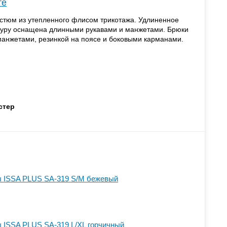
те
стюм из утепленного флисом трикотажа. Удлиненное
гуру оснащена длинными рукавами и манжетами. Брюки
анжетами, резинкой на поясе и боковыми карманами.
стер
 ISSA PLUS SA-319 S/M бежевый
 ISSA PLUS SA-319 L/XL горчичный