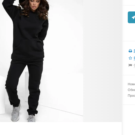
Номе
Обно
Прос