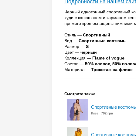
Подробности на нашем сай
Черный однотонный спортивный ко
худи с капюшоном и карманом кен
прямого кроя оснащены нижними м
Стиль —
Спортивный
Вид —
Спортивные костюмы
Размер —
S
Цвет —
черный
Коллекция —
Flame of vogue
Состав —
50% хлопок, 50% полиэ
Материал —
Трикотаж на флисе
Смотрите также
Спортивные костюмы
Киев
792 грн
Спортивные костюмы