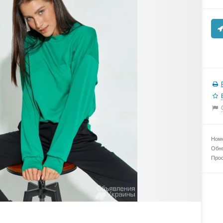
Номе
Обно
Прос