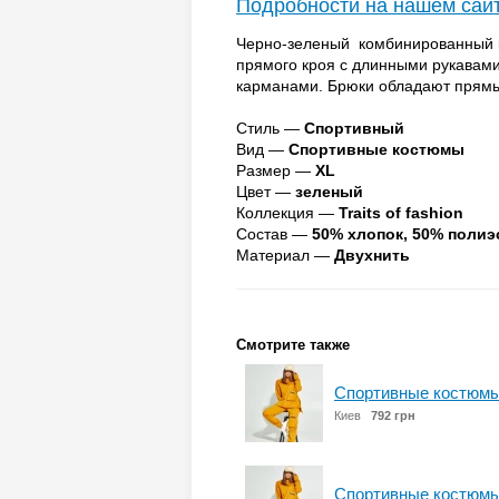
Подробности на нашем сай
Черно-зеленый комбинированный ко
прямого кроя с длинными рукавами
карманами. Брюки обладают прям
Стиль —
Спортивный
Вид —
Спортивные костюмы
Размер —
XL
Цвет —
зеленый
Коллекция —
Traits of fashion
Состав —
50% хлопок, 50% полиэ
Материал —
Двухнить
Смотрите также
Спортивные костюмы
Киев
792 грн
Спортивные костюмы