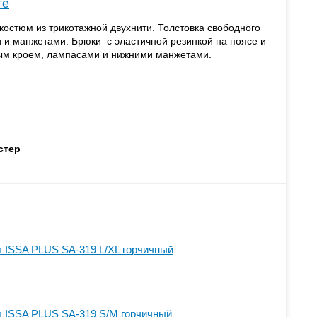
те
стюм из трикотажной двухнити. Толстовка свободного
 и манжетами. Брюки с эластичной резинкой на поясе и
ым кроем, лампасами и нижними манжетами.
стер
 ISSA PLUS SA-319 L/XL горчичный
 ISSA PLUS SA-319 S/M горчичный