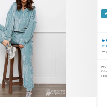
Номе
Обно
Прос