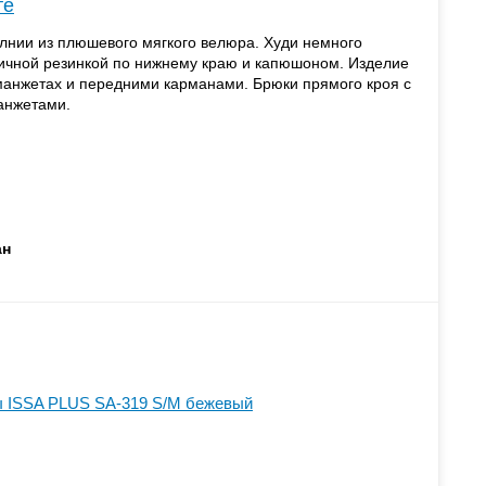
те
нии из плюшевого мягкого велюра. Худи немного
тичной резинкой по нижнему краю и капюшоном. Изделие
анжетах и передними карманами. Брюки прямого кроя с
анжетами.
ан
 ISSA PLUS SA-319 S/M бежевый