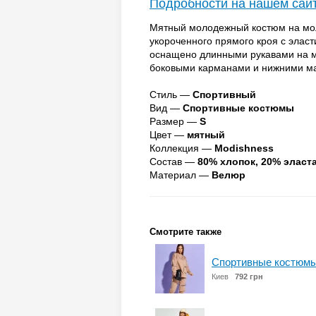
Подробности на нашем сай
Мятный молодежный костюм на мол
укороченного прямого кроя с элас
оснащено длинными рукавами на м
боковыми карманами и нижними м
Стиль —
Спортивный
Вид —
Спортивные костюмы
Размер —
S
Цвет —
мятный
Коллекция —
Modishness
Состав —
80% хлопок, 20% эласт
Материал —
Велюр
Смотрите также
Спортивные костюмы
Киев
792 грн