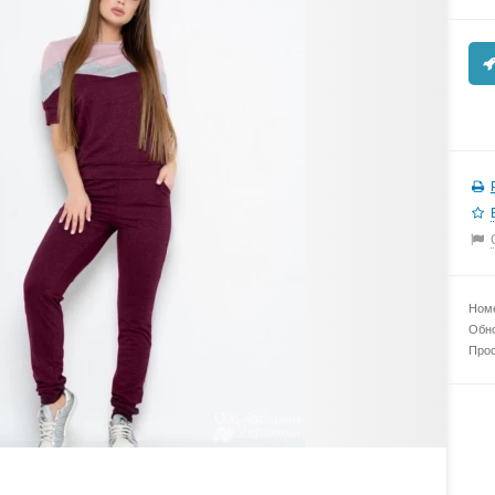
Номе
Обно
Прос