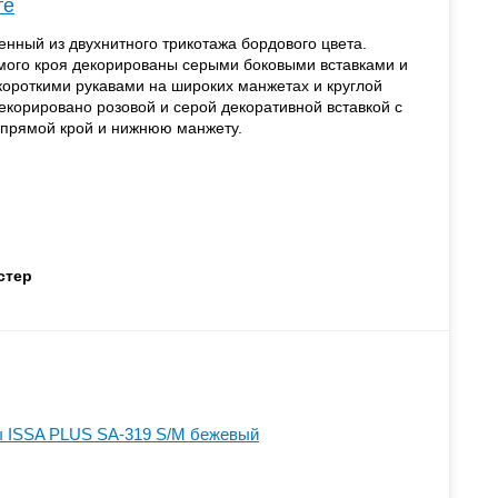
те
нный из двухнитного трикотажа бордового цвета.
мого кроя декорированы серыми боковыми вставками и
ороткими рукавами на широких манжетах и круглой
екорировано розовой и серой декоративной вставкой с
прямой крой и нижнюю манжету.
стер
 ISSA PLUS SA-319 S/M бежевый