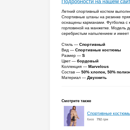
Подробности на нашем сай
Летний спортивный костюм выполне
Спортивные штаны на резинке пря
оснащены карманами. Футболка с к
горловиной на манжетке. Модель д
серебристым напылением и имеет 
Стиль —
Спортивный
Вид —
Спортивные костюмы
Размер —
S
Цвет —
бордовый
Коллекция —
Marvelous
Состав —
50% хлопок, 50% полиэ
Материал —
Двухнить
Смотрите также
Спортивные костюмы
Киев
792 грн