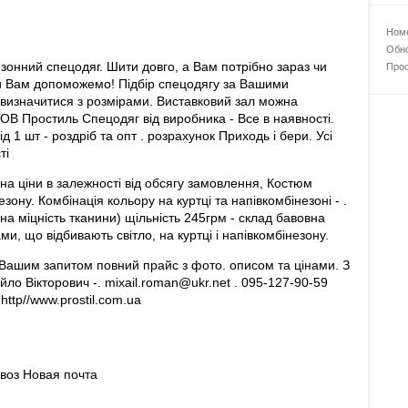
Номе
Обно
езонний спецодяг. Шити довго, а Вам потрібно зараз чи
Прос
Ми Вам допоможемо! Підбір спецодягу за Вашими
изначитися з розмірами. Виставковий зал можна
ОВ Простиль Спецодяг від виробника - Все в наявності.
 1 шт - роздріб та опт . розрахунок Приходь і бери. Усі
ті
іна ціни в залежності від обсягу замовлення, Костюм
езону. Комбінація кольору на куртці та напівкомбінезоні - .
а міцність тканини) щільність 245грм - склад бавовна
и, що відбивають світло, на куртці і напівкомбінезону.
 Вашим запитом повний прайс з фото. описом та цінами. З
йло Вікторович -. mixail.roman@ukr.net . 095-127-90-59
ttp//www.prostil.com.ua
оз Новая почта