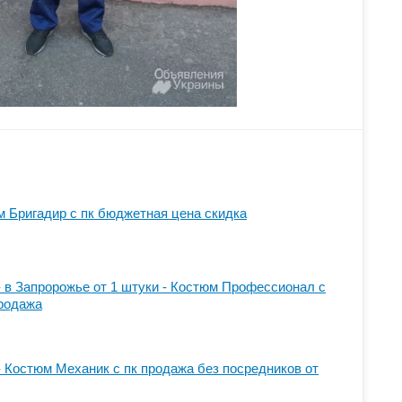
 Бригадир с пк бюджетная цена скидка
 в Запророжье от 1 штуки - Костюм Профессионал с
родажа
 Костюм Механик с пк продажа без посредников от