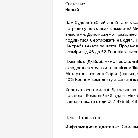
Состояние:
Новый
Вам буде потрібний літній та деміс
потрібно у невеликих кількостях! 
вимогами. Допоможемо правильно в
подивитися Сертифікати на одяг . Т
Не треба чекати пошиття. Продаж від
розміри від 46 до 62 Торг від кількос
Нова ціна. Дрібний опт – і нижче зм
складається з куртки та напівкомбін
Матеріал - тканина Саржа (підвищен
40% Костюм комплектується стрічкам
Халати в асортименті. Детально за
повагою ! Комерційний відділ: Миха
вайбер писати сюди 067-496-55-48 h
Цена: 1 грн за шт.
Информация о доставке:
Самовыв