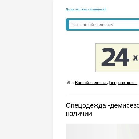
Доска частных объявлений
›
Все объявления Днепропетровск
Спецодежда -демисезо
наличии