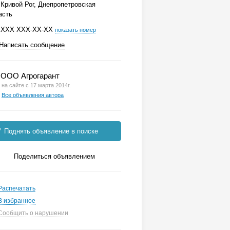
Кривой Рог, Днепропетровская
асть
ХХХ ХХХ-ХХ-ХХ
показать номер
Написать сообщение
ООО Агрогарант
на сайте с 17 марта 2014г.
Все объявления автора
Поднять объявление в поиске
Поделиться объявлением
Распечатать
В избранное
Сообщить о нарушении