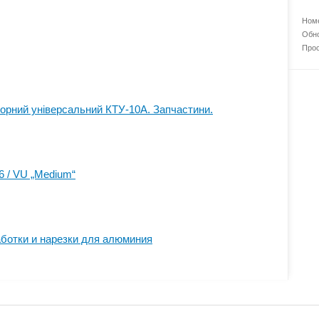
Номе
Обно
Прос
орний універсальний КТУ-10А. Запчастини.
6 / VU „Medium“
ботки и нарезки для алюминия