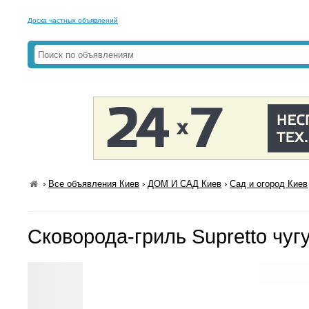
Доска частных объявлений
›
Все объявления Киев
›
ДОМ И САД Киев
›
Сад и огород Киев
Сковорода-гриль Supretto чуг