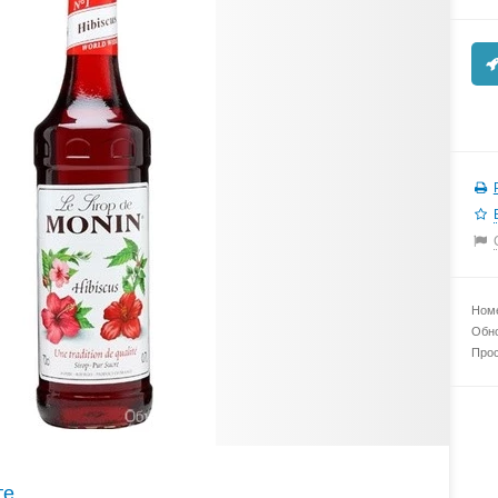
Номе
Обно
Прос
те