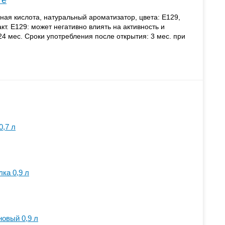
те
нная кислота, натуральный ароматизатор, цвета: E129,
т. E129: может негативно влиять на активность и
24 мес. Сроки употребления после открытия: 3 мес. при
0,7 л
ка 0,9 л
новый 0,9 л