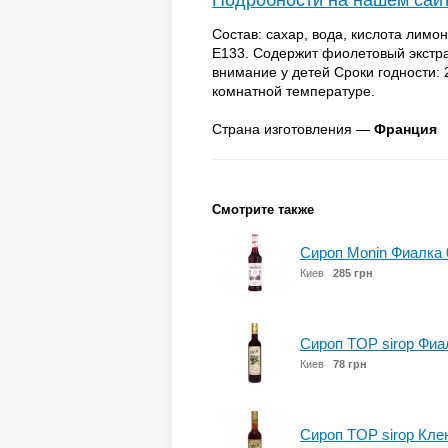
Подробности на нашем сай
Состав: сахар, вода, кислота лимо
E133. Содержит фиолетовый экстрак
внимание у детей Сроки годности: 
комнатной температуре.
Страна изготовления —
Франция
Смотрите также
Сироп Monin Фиалка 
Киев
285 грн
Сироп TOP sirop Фиал
Киев
78 грн
Сироп TOP sirop Кле