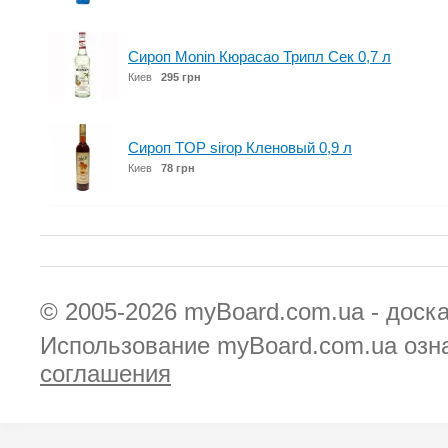
Сироп Monin Кюрасао Трипл Сек 0,7 л
Киев
295 грн
Сироп TOP sirop Кленовый 0,9 л
Киев
78 грн
© 2005-2026
myBoard.com.ua - доск
Использование myBoard.com.ua озн
соглашения