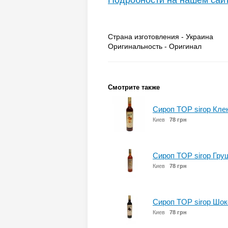
Подробности на нашем сай
Страна изготовления - Украина
Оригинальность - Оригинал
Смотрите также
Сироп TOP sirop Кле
Киев
78 грн
Сироп TOP sirop Груш
Киев
78 грн
Сироп TOP sirop Шок
Киев
78 грн