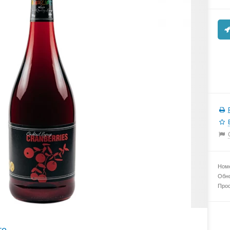
Номе
Обно
Прос