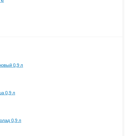
те
новый 0,9 л
а 0,9 л
олад 0,9 л