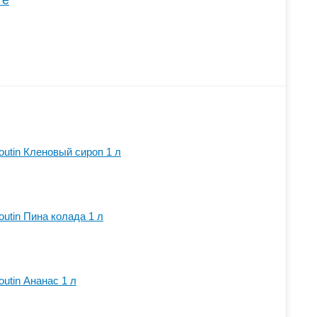
те
outin Кленовый сироп 1 л
utin Пина колада 1 л
utin Ананас 1 л