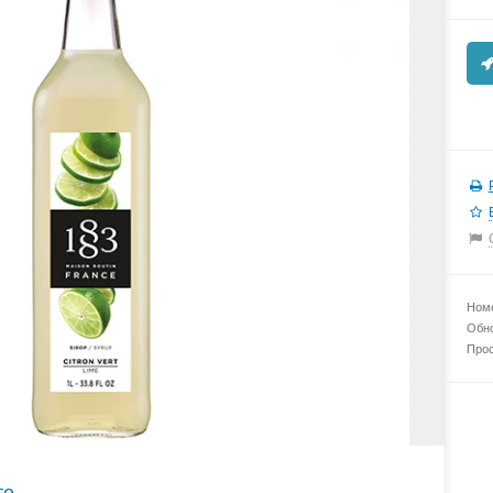
Номе
Обно
Прос