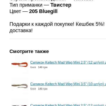
Тип приманки —
Твистер
Цвет —
205 Bluegill
Подарки к каждой покупке! Кешбек 5%!
доставка!
Смотрите также
Силикон Keitech Mad Wag Mini 2.5" (12 шт/уп) 
Киев
140 грн
Силикон Keitech Mad Wag Mini 3.5" (10 шт/уп) ц:
Киев
140 грн
Силикон Keitech Mad Wag Mini 2.5" (12 шт/уп)