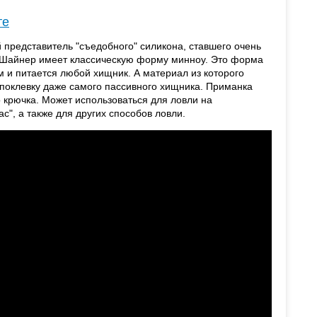
те
ий представитель "съедобного" силикона, ставшего очень
иШайнер имеет классическую форму минноу. Это форма
м и питается любой хищник. А материал из которого
 поклевку даже самого пассивного хищника. Приманка
крючка. Может использоваться для ловли на
ас", а также для других способов ловли.