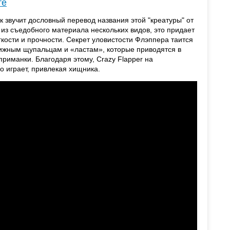
те
 звучит дословный перевод названия этой "креатуры" от
 из съедобного материала нескольких видов, это придает
кости и прочности. Секрет уловистости Флэппера таится
вижным щупальцам и «ластам», которые приводятся в
риманки. Благодаря этому, Crazy Flapper на
о играет, привлекая хищника.