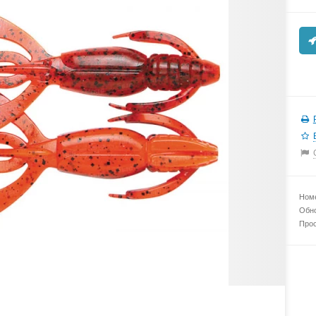
Номе
Обно
Прос