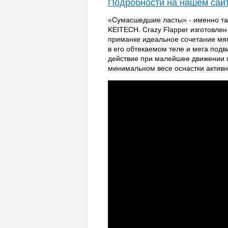
Подробности на нашем сай
«Сумасшедшие ласты» - именно так
KEITECH. Crazy Flapper изготовлен
приманке идеальное сочетание мяг
в его обтекаемом теле и мега под
действие при малейшее движении п
минимальном весе оснастки активн