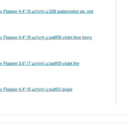
 Flapper 4.4" (6 шт/уп) ц:208 watermelon pp. red
Flapper 4.4" (6 шт/уп) ц:pal#06 violet lime berry
Flapper 3.6" (7 шт/уп) ц:pal#09 violet fire
 Flapper 4.4" (6 шт/уп) ц:ea#03 grape