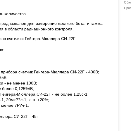
Обно
Прос
ть количество.
редназначен для измерение жесткого бета- и гамма-
я в области радиационного контроля.
ров счетчики Гейгера-Мюллера СИ-22Г:
ию:
прибора счетчик Гейгера-Мюллера СИ-22Г - 400В;
35В;
и - не менее 100В;
е более 0,125%/В;
Гейгера-Мюллера СИ-22Г - не более 1,25с-1;
, 20мкР?с-1, к. н. ±20%;
 менее 7Р?ч-1;
ллера СИ-22Г - 45г.