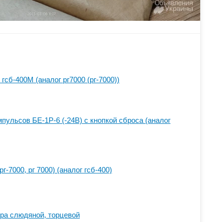
 гсб-400М (аналог рг7000 (рг-7000))
пульсов БЕ-1Р-6 (-24В) с кнопкой сброса (аналог
рг-7000, рг 7000) (аналог гсб-400)
ера слюдяной, торцевой