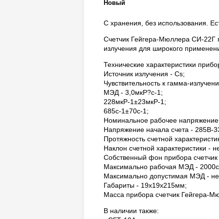
Новый
С хранения, без использования. Ес
Счетчик Гейгера-Мюллера СИ-22Г п
излучения для широкого применени
Технические характеристики прибо
Источник излучения - Cs;
Чувствительность к гамма-излучен
МЭД - 3,0мкР?с-1;
228мкР-1±23мкР-1;
685с-1±70с-1;
Номинальное рабочее напряжение 
Напряжение начала счета - 285В-3
Протяжность счетной характеристик
Наклон счетной характеристики - н
Собственный фон прибора счетчик 
Максимально рабочая МЭД - 2000с-1
Максимально допустимая МЭД - не
Габариты - 19х19х215мм;
Масса прибора счетчик Гейгера-Мю
В наличии также: