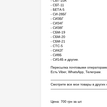
- СБТ-10А
- СБТ-11
- БЕТА-5
- СИ-28БГ
- СИ3БГ
- СИ34Г
- СИ38Г
- СБМ-19
- СБМ-20
- СБМ-21
- СТС-5
- СИ42Г
- СИ8Б
- СИ14Б и другие.
Пересылка почтовыми операторам
Есть Viber, WhatsApp, Телеграм.
————————————————
Смотрите все мои товары в других
————————————————
Цена: 700 грн за шт.