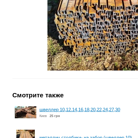
Смотрите также
швеллер 10,12.14,16,18,20,22,24,27,30
Киев
25 грн
металлич столбики- на забор (швеллер 10)