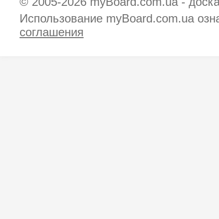
© 2005-2026
myBoard.com.ua - доск
Использование myBoard.com.ua озн
соглашения