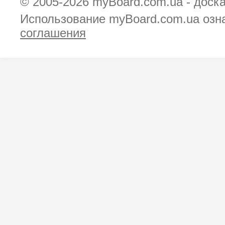
© 2005-2026
myBoard.com.ua - доск
Использование myBoard.com.ua озн
соглашения