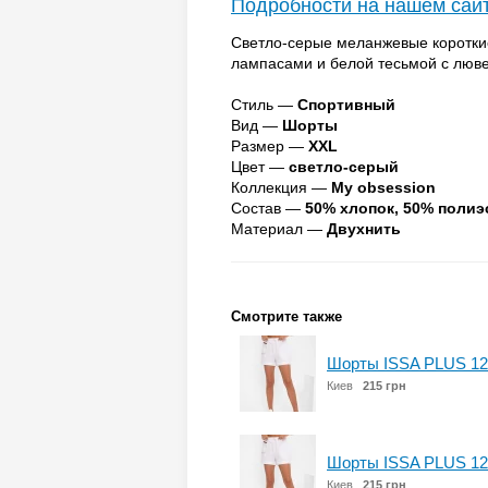
Подробности на нашем сай
Светло-серые меланжевые коротки
лампасами и белой тесьмой с люв
Стиль —
Спортивный
Вид —
Шорты
Размер —
XXL
Цвет —
светло-серый
Коллекция —
My obsession
Состав —
50% хлопок, 50% полиэ
Материал —
Двухнить
Смотрите также
Шорты ISSA PLUS 12
Киев
215 грн
Шорты ISSA PLUS 12
Киев
215 грн