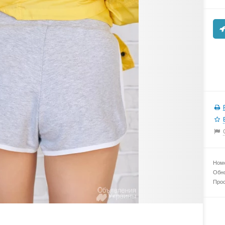
Номе
Обно
Прос