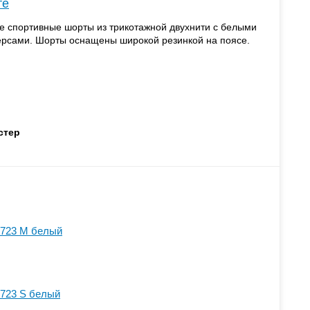
те
е спортивные шорты из трикотажной двухнити с белыми
ерсами. Шорты оснащены широкой резинкой на поясе.
стер
723 M белый
723 S белый