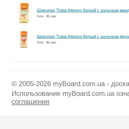
Шоколад Trapa Intenso белый с цельным минд
Киев
81 грн
Шоколад Trapa Intenso белый с цельным фунд
Киев
81 грн
© 2005-2026
myBoard.com.ua - доск
Использование myBoard.com.ua озн
соглашения