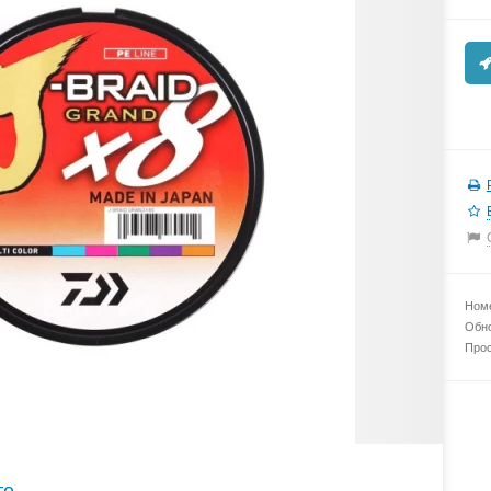
Номе
Обно
Прос