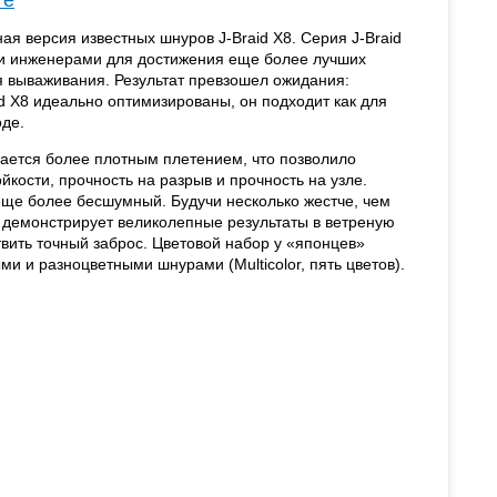
те
ая версия известных шнуров J-Braid Х8. Серия J-Braid
и инженерами для достижения еще более лучших
мя вываживания. Результат превзошел ожидания:
d Х8 идеально оптимизированы, он подходит как для
оде.
чается более плотным плетением, что позволило
йкости, прочность на разрыв и прочность на узле.
еще более бесшумный. Будучи несколько жестче, чем
d демонстрирует великолепные результаты в ветреную
ствить точный заброс. Цветовой набор у «японцев»
и и разноцветными шнурами (Multicolor, пять цветов).