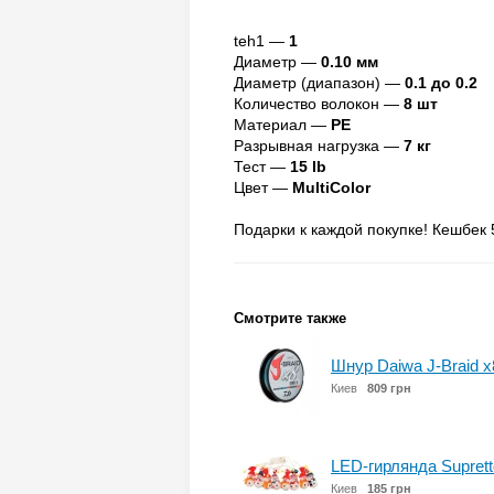
teh1 —
1
Диаметр —
0.10 мм
Диаметр (диапазон) —
0.1 до 0.2
Количество волокон —
8 шт
Материал —
PE
Разрывная нагрузка —
7 кг
Тест —
15 lb
Цвет —
MultiColor
Подарки к каждой покупке! Кешбек 
Смотрите также
Шнур Daiwa J-Braid x
Киев
809 грн
LED-гирлянда Suprett
Киев
185 грн