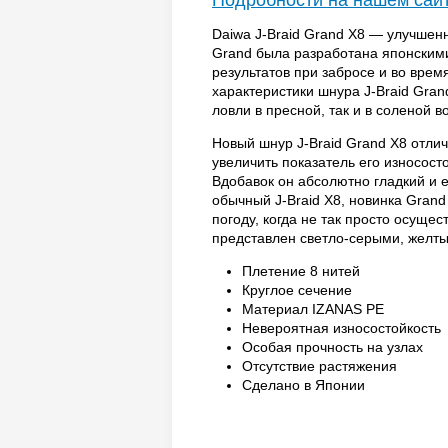
Подробности на нашем сай
Daiwa J-Braid Grand Х8 — улучшенн
Grand была разработана японским
результатов при забросе и во вре
характеристики шнура J-Braid Gran
ловли в пресной, так и в соленой в
Новый шнур J-Braid Grand Х8 отли
увеличить показатель его износосто
Вдобавок он абсолютно гладкий и 
обычный J-Braid Х8, новинка Gran
погоду, когда не так просто осуще
представлен светло-серыми, желтым
Плетение 8 нитей
Круглое сечение
Материал IZANAS РЕ
Невероятная износостойкость
Особая прочность на узлах
Отсутствие растяжения
Сделано в Японии