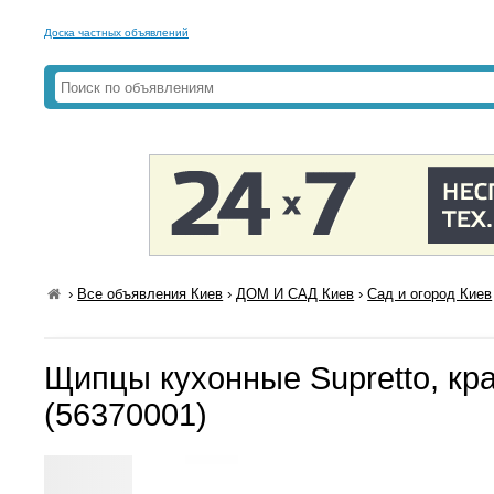
Доска частных объявлений
›
Все объявления Киев
›
ДОМ И САД Киев
›
Сад и огород Киев
Щипцы кухонные Supretto, кр
(56370001)