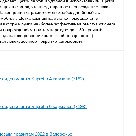
о делает щетку легкой и удобной в использовании. Щетка
онцах щетинок, что предотвращает повреждение лако-
На конце щетки расположен скребок для борьбы с
мобиля. Щетка компактна и легко помещается в
ая форма ручки наиболее эффективная очистка от снега
им повреждениям при температуре до – 30 прочный
му одинаково ровно очищает всей поверхность.)
ая лакокрасочное покрытие автомобиля
 сиденья авто Supretto 4 кармана (7192)
 сиденья авто Supretto 6 карманов (7193)
новым правилам 2022 в Запорожье