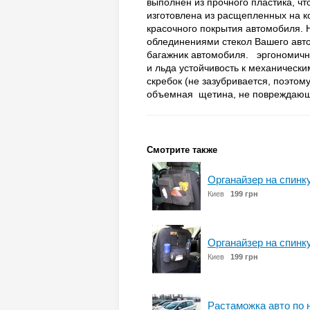
выполнен из прочного пластика, чт
изготовлена из расщепленных на к
красочного покрытия автомобиля. 
облединениями стекол Вашего авто
багажник автомобиля. эргономичн
и льда устойчивость к механическ
скребок (не зазубривается, поэто
объемная щетина, не повреждающ
Смотрите также
Органайзер на спинку
Киев
199 грн
Органайзер на спинку
Киев
199 грн
Растаможка авто по 