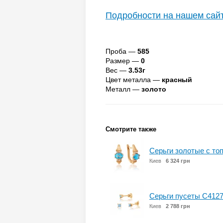
Подробности на нашем сай
Проба —
585
Размер —
0
Вес —
3.53г
Цвет металла —
красный
Металл —
золото
Смотрите также
Серьги золотые с т
Киев
6 324 грн
Серьги пусеты С4127
Киев
2 788 грн