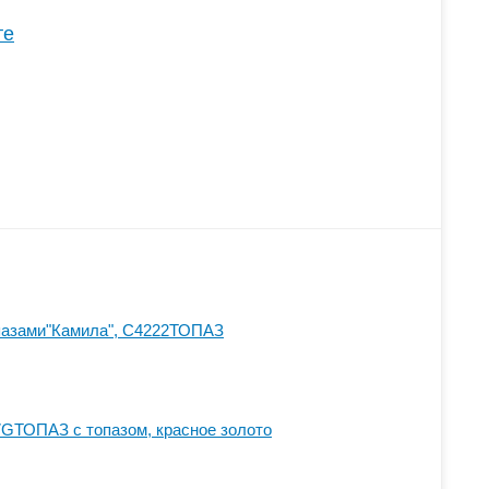
те
опазами"Камила", С4222ТОПАЗ
GТОПАЗ с топазом, красное золото