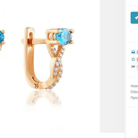
Номе
Обно
Прос