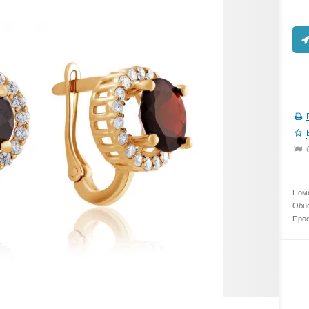
Номе
Обно
Прос