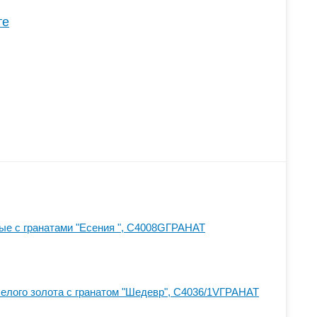
те
ые с гранатами "Есения ", С4008GГРАНАТ
белого золота с гранатом "Шедевр", С4036/1VГРАНАТ