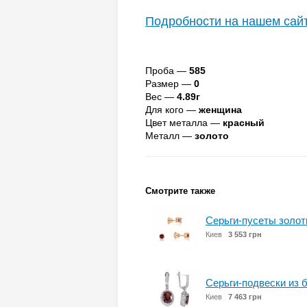
Подробности на нашем сай
Проба —
585
Размер —
0
Вес —
4.89г
Для кого —
женщина
Цвет металла —
красный
Металл —
золото
Смотрите также
Серьги-пусеты золот
Киев
3 553 грн
Серьги-подвески из 
Киев
7 463 грн