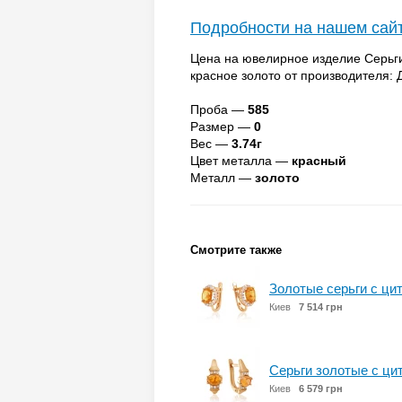
Подробности на нашем сай
Цена на ювелирное изделие Серьг
красное золото от производителя:
Проба —
585
Размер —
0
Вес —
3.74г
Цвет металла —
красный
Металл —
золото
Смотрите также
Золотые серьги с ц
Киев
7 514 грн
Серьги золотые с ц
Киев
6 579 грн