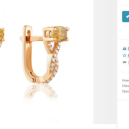
Номе
Обно
Прос