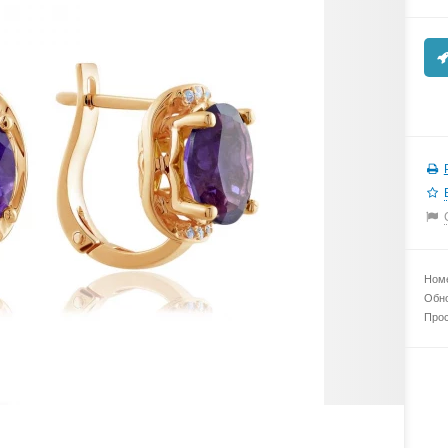
Номе
Обно
Прос