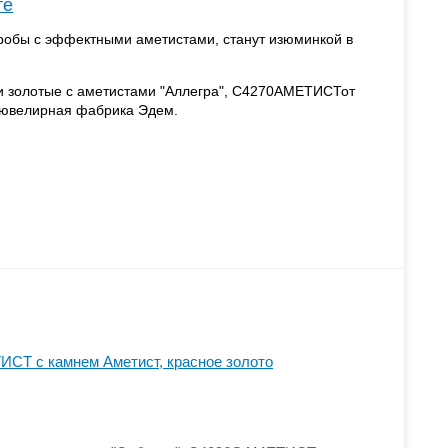
те
пробы с эффектными аметистами, станут изюминкой в
и золотые с аметистами "Аллегра", С4270АМЕТИСТот
 ювелирная фабрика Эдем.
СТ с камнем Аметист, красное золото