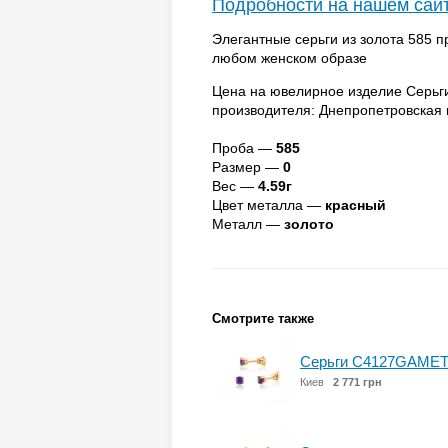
Подробности на нашем сай
Элегантные серьги из золота 585 
любом женском образе
Цена на ювелирное изделие Серьг
производителя: Днепропетровская
Проба —
585
Размер —
0
Вес —
4.59г
Цвет металла —
красный
Металл —
золото
Смотрите также
Серьги С4127GАМЕТИ
Киев
2 771 грн