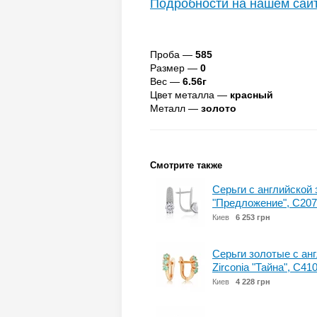
Подробности на нашем сай
Проба —
585
Размер —
0
Вес —
6.56г
Цвет металла —
красный
Металл —
золото
Смотрите также
Серьги с английской 
"Предложение", С207
Киев
6 253 грн
Серьги золотые с а
Zirconia "Тайна", 
Киев
4 228 грн