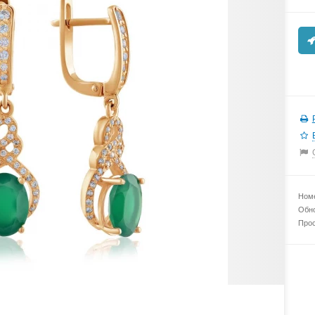
Номе
Обно
Прос