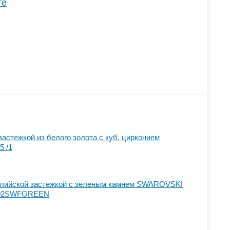
те
застежкой из белого золота с куб. цирконием
5 /1
нглийской застежкой с зеленым камнем SWAROVSKI
С4102SWFGREEN