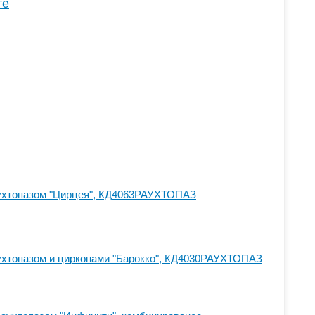
те
аухтопазом "Цирцея", КД4063РАУХТОПАЗ
ухтопазом и цирконами "Барокко", КД4030РАУХТОПАЗ