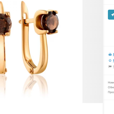
Номе
Обно
Прос