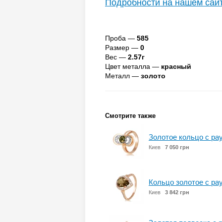
Подробности на нашем сай
Проба —
585
Размер —
0
Вес —
2.57г
Цвет металла —
красный
Металл —
золото
Смотрите также
Золотое кольцо с р
Киев
7 050 грн
Кольцо золотое с ра
Киев
3 842 грн