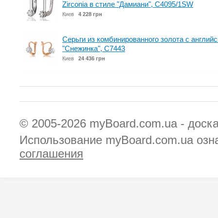
Zirconia в стиле "Дамиани", С4095/1SW
Киев
4 228 грн
Серьги из комбинированного золота с англий
"Снежинка", С7443
Киев
24 436 грн
© 2005-2026
myBoard.com.ua - доск
Использование myBoard.com.ua озн
соглашения