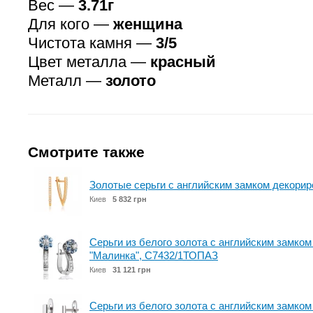
Вес —
3.71г
Для кого —
женщина
Чистота камня —
3/5
Цвет металла —
красный
Металл —
золото
Смотрите также
Золотые серьги с английским замком декори
Киев
5 832 грн
Серьги из белого золота с английским замком
"Малинка", С7432/1ТОПАЗ
Киев
31 121 грн
Серьги из белого золота с английским замк